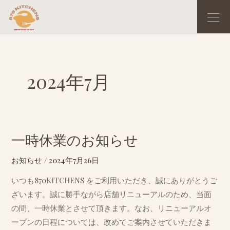
内
Me
容
を
ス
キ
2024年7月
ッ
プ
一時休業のお知らせ
一
時
お知らせ
/
2024年7月26日
休
業
いつも870KITCHENS をご利用いただき、誠にありがとうご
の
ざいます。誠に勝手ながら店舗リニューアルのため、当面
お
の間、一時休業とさせて頂きます。なお、リニューアルオ
知
ープンの日程については、改めてご案内させていただきま