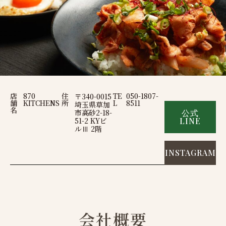
店
870
住
TE
050-1807-
〒340-0015
舗
KITCHENS
所
L
8511
埼玉県草加
名
市高砂2-18-
公式
51-2 KYビ
LINE
ルⅢ 2階
INSTAGRAM
会社概要