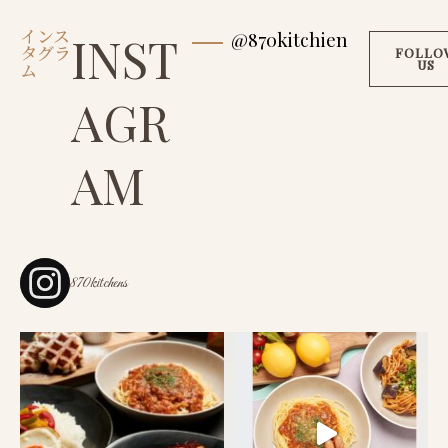
インス
INST
@870kitchien
タグラ
FOLLO
US
ム
AGR
AM
870kitchens