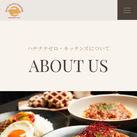
内
Me
容
を
ス
キ
ッ
ハチナナゼロ・キッチンズについて
プ
ABOUT US