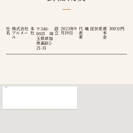
社
株式会社
本
設
2023年9
代
塙 佳奈美
資
300万円
〒340-
名
アルメー
社
立
月19日
表
本
0015 埼
ル
者
金
玉県草加
市高砂2-
21-31