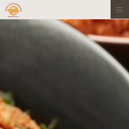
内
Me
容
を
ス
キ
ッ
プ